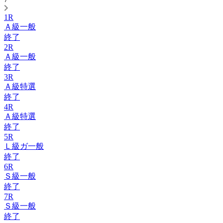
1
R
Ａ級一般
終了
2
R
Ａ級一般
終了
3
R
Ａ級特選
終了
4
R
Ａ級特選
終了
5
R
Ｌ級ガ一般
終了
6
R
Ｓ級一般
終了
7
R
Ｓ級一般
終了