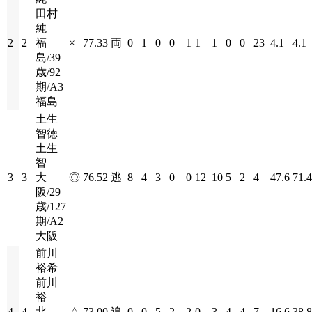
田村
純
2
2
福
×
77.33
両
0
1
0
0
1
1
1
0
0
23
4.1
4.1
島
/
39
歳
/
92
期
/
A3
福島
土生
智徳
土生
智
3
3
大
◎
76.52
逃
8
4
3
0
0
12
10
5
2
4
47.6
71.4
阪
/
29
歳
/
127
期
/
A2
大阪
前川
裕希
前川
裕
4
4
北
△
73.00
追
0
0
5
2
2
0
3
4
4
7
16.6
38.8