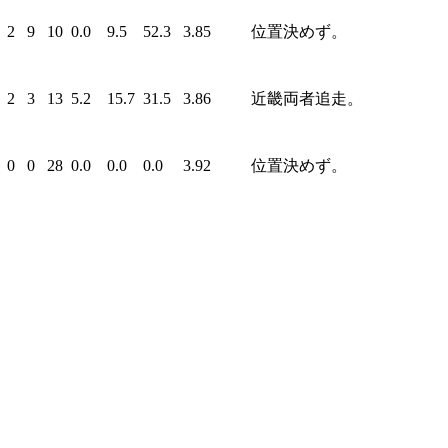
2
9
10
0.0
9.5
52.3
3.85
位置決めず。
2
3
13
5.2
15.7
31.5
3.86
近畿両者追走。
0
0
28
0.0
0.0
0.0
3.92
位置決めず。