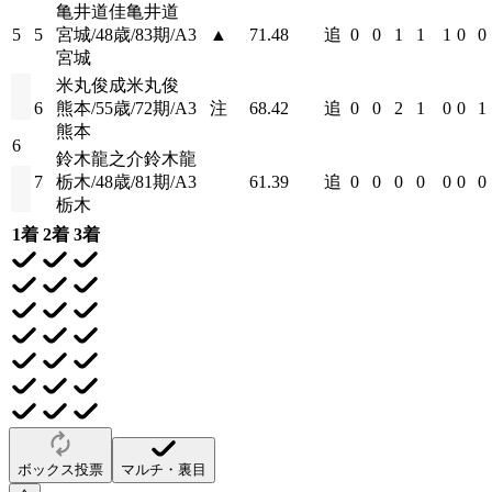
亀井道佳
亀井道
5
5
宮城
/
48歳
/
83期
/
A3
▲
71.48
追
0
0
1
1
1
0
0
宮城
米丸俊成
米丸俊
6
熊本
/
55歳
/
72期
/
A3
注
68.42
追
0
0
2
1
0
0
1
熊本
6
鈴木龍之介
鈴木龍
7
栃木
/
48歳
/
81期
/
A3
61.39
追
0
0
0
0
0
0
0
栃木
1着
2着
3着
ボックス投票
マルチ・裏目