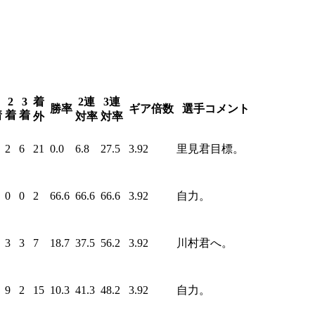
2
3
着
2連
3連
勝率
ギア倍数
選手コメント
着
着
着
外
対率
対率
2
6
21
0.0
6.8
27.5
3.92
里見君目標。
0
0
2
66.6
66.6
66.6
3.92
自力。
3
3
7
18.7
37.5
56.2
3.92
川村君へ。
9
2
15
10.3
41.3
48.2
3.92
自力。