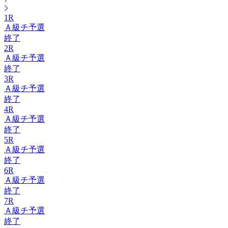
1
R
Ａ級チ予選
終了
2
R
Ａ級チ予選
終了
3
R
Ａ級チ予選
終了
4
R
Ａ級チ予選
終了
5
R
Ａ級チ予選
終了
6
R
Ａ級チ予選
終了
7
R
Ａ級チ予選
終了