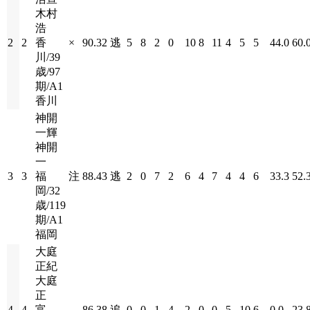
木村
浩
2
2
香
×
90.32
逃
5
8
2
0
10
8
11
4
5
5
44.0
60.
川
/
39
歳
/
97
期
/
A1
香川
神開
一輝
神開
一
3
3
福
注
88.43
逃
2
0
7
2
6
4
7
4
4
6
33.3
52.
岡
/
32
歳
/
119
期
/
A1
福岡
大庭
正紀
大庭
正
4
4
富
86.38
追
0
0
1
4
2
0
0
5
10
6
0.0
23.