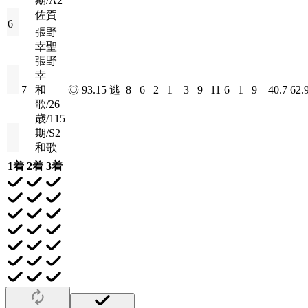
期
/
A2
佐賀
6
張野
幸聖
張野
幸
7
和
◎
93.15
逃
8
6
2
1
3
9
11
6
1
9
40.7
62.
歌
/
26
歳
/
115
期
/
S2
和歌
1着
2着
3着