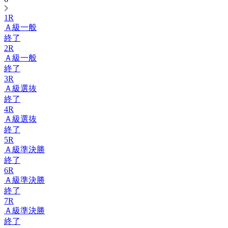
1
R
Ａ級一般
終了
2
R
Ａ級一般
終了
3
R
Ａ級選抜
終了
4
R
Ａ級選抜
終了
5
R
Ａ級準決勝
終了
6
R
Ａ級準決勝
終了
7
R
Ａ級準決勝
終了