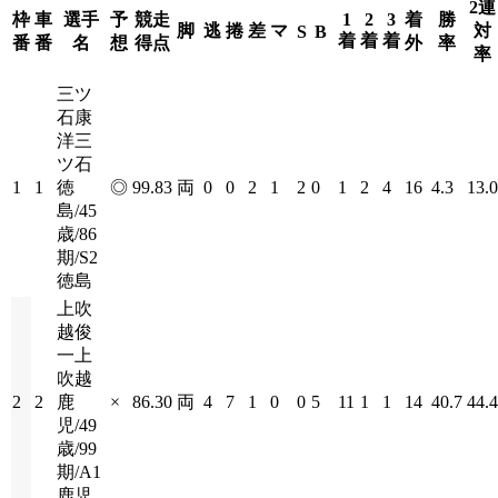
2連
枠
車
選手
予
競走
1
2
3
着
勝
脚
逃
捲
差
マ
対
S
B
着
着
着
番
番
名
想
得点
外
率
率
三ツ
石康
洋
三
ツ石
1
1
徳
◎
99.83
両
0
0
2
1
2
0
1
2
4
16
4.3
13.0
島
/
45
歳
/
86
期
/
S2
徳島
上吹
越俊
一
上
吹越
2
2
鹿
×
86.30
両
4
7
1
0
0
5
11
1
1
14
40.7
44.4
児
/
49
歳
/
99
期
/
A1
鹿児