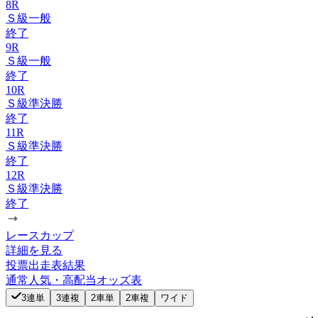
8
R
Ｓ級一般
終了
9
R
Ｓ級一般
終了
10
R
Ｓ級準決勝
終了
11
R
Ｓ級準決勝
終了
12
R
Ｓ級準決勝
終了
レースカップ
詳細を見る
投票
出走表
結果
通常
人気・高配当
オッズ表
3連単
3連複
2車単
2車複
ワイド