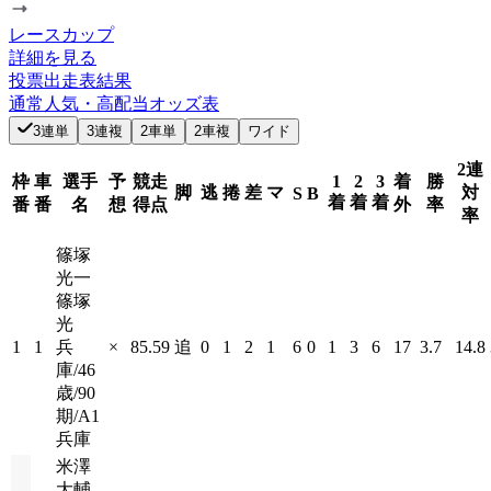
レースカップ
詳細を見る
投票
出走表
結果
通常
人気・高配当
オッズ表
3連単
3連複
2車単
2車複
ワイド
2連
枠
車
選手
予
競走
1
2
3
着
勝
脚
逃
捲
差
マ
対
S
B
着
着
着
番
番
名
想
得点
外
率
率
篠塚
光一
篠塚
光
1
1
兵
×
85.59
追
0
1
2
1
6
0
1
3
6
17
3.7
14.8
庫
/
46
歳
/
90
期
/
A1
兵庫
米澤
大輔