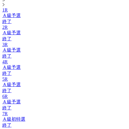
1
R
Ａ級予選
終了
2
R
Ａ級予選
終了
3
R
Ａ級予選
終了
4
R
Ａ級予選
終了
5
R
Ａ級予選
終了
6
R
Ａ級予選
終了
7
R
Ａ級初特選
終了