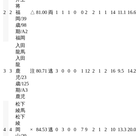
将
2
2
福
△
81.00
両
1
1
1
0
0
2
2
1
1
14
11.1
16.6
岡
/
39
歳
/
98
期
/
A2
福岡
入田
龍馬
入田
龍
3
3
鹿
注
80.71
逃
3
0
0
0
1
12
2
1
2
16
9.5
14.2
児
/
23
歳
/
125
期
/
A3
鹿児
松下
綾馬
松下
綾
4
4
岡
×
84.53
逃
0
3
0
0
7
9
2
1
2
10
13.3
20.0
山
/
29