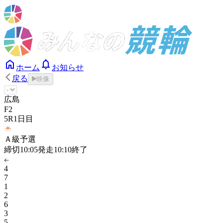
ホーム
お知らせ
戻る
映像
広島
F2
5
R
1日目
Ａ級
予選
締切
10:05
発走
10:10
終了
4
7
1
2
6
3
5