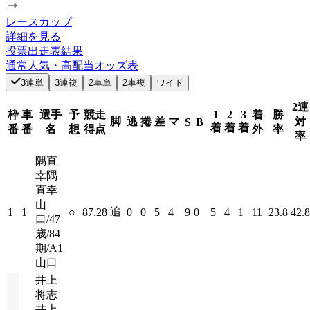
レースカップ
詳細を見る
投票
出走表
結果
通常
人気・高配当
オッズ表
3連単
3連複
2車単
2車複
ワイド
2連
枠
車
選手
予
競走
1
2
3
着
勝
脚
逃
捲
差
マ
対
S
B
着
着
着
番
番
名
想
得点
外
率
率
隅直
幸
隅
直幸
山
追
1
1
○
87.28
0
0
5
4
9
0
5
4
1
11
23.8
42.8
口
/
47
歳
/
84
期
/
A1
山口
井上
将志
井上