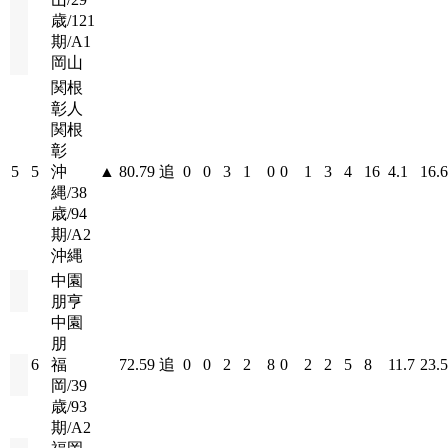
歳
/
121
期
/
A1
岡山
関根
彰人
関根
彰
5
5
沖
▲
80.79
追
0
0
3
1
0
0
1
3
4
16
4.1
16.6
縄
/
38
歳
/
94
期
/
A2
沖縄
中園
朋亨
中園
朋
6
福
72.59
追
0
0
2
2
8
0
2
2
5
8
11.7
23.5
岡
/
39
歳
/
93
期
/
A2