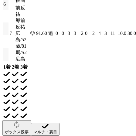
福岡
6
前反
祐一
郎
前
反祐
7
広
◎
91.60
追
0
0
3
3
2
0
2
4
3
11
10.0
30.0
島
/
52
歳
/
81
期
/
S2
広島
1着
2着
3着
ボックス投票
マルチ・裏目