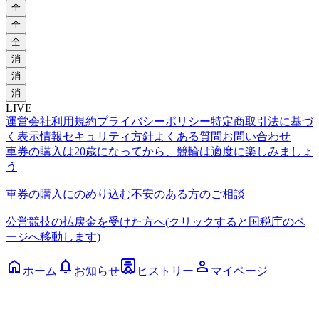
全
全
全
消
消
消
LIVE
運営会社
利用規約
プライバシーポリシー
特定商取引法に基づ
く表示
情報セキュリティ方針
よくある質問
お問い合わせ
車券の購入は20歳になってから、競輪は適度に楽しみましょ
う
車券の購入にのめり込む不安のある方のご相談
公営競技の払戻金を受けた方へ(クリックすると国税庁のペ
ージへ移動します)
ホーム
お知らせ
ヒストリー
マイページ