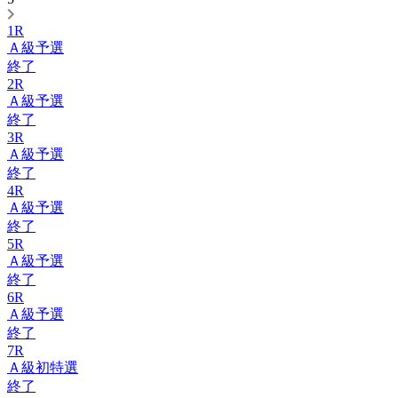
1
R
Ａ級予選
終了
2
R
Ａ級予選
終了
3
R
Ａ級予選
終了
4
R
Ａ級予選
終了
5
R
Ａ級予選
終了
6
R
Ａ級予選
終了
7
R
Ａ級初特選
終了