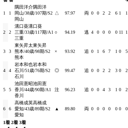
隅田洋介
隅田洋
1
1
岡山
/
38歳
/
107期
/
S2
△
97.97
両
0
0
2
2
6
1
1
岡山
溝口葵
溝口葵
2
2
三重
/
33歳
/
117期
/
A1
○
94.19
逃
4
0
0
0
0
11
1
三重
東矢昇太
東矢昇
3
3
熊本
/
40歳
/
98期
/
S2
×
93.92
追
0
1
6
7
1
0
5
熊本
岩本和也
岩本和
4
4
石川
/
51歳
/
76期
/
S2
◎
99.47
追
0
0
2
2
3
0
2
石川
池田憲昭
池田憲
5
5
香川
/
44歳
/
90期
/
A1
注
96.23
追
0
0
4
3
1
0
2
香川
高橋成英
高橋成
6
6
愛知
/
43歳
/
89期
/
S2
▲
89.80
両
0
0
0
0
0
0
0
愛知
1着
2着
3着