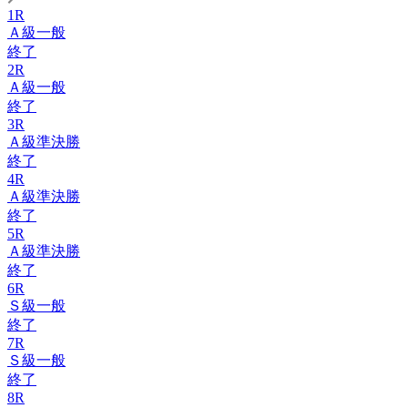
1
R
Ａ級一般
終了
2
R
Ａ級一般
終了
3
R
Ａ級準決勝
終了
4
R
Ａ級準決勝
終了
5
R
Ａ級準決勝
終了
6
R
Ｓ級一般
終了
7
R
Ｓ級一般
終了
8
R