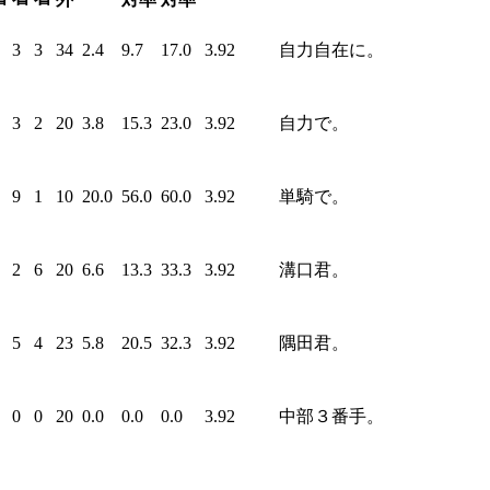
3
3
34
2.4
9.7
17.0
3.92
自力自在に。
3
2
20
3.8
15.3
23.0
3.92
自力で。
9
1
10
20.0
56.0
60.0
3.92
単騎で。
2
6
20
6.6
13.3
33.3
3.92
溝口君。
5
4
23
5.8
20.5
32.3
3.92
隅田君。
0
0
20
0.0
0.0
0.0
3.92
中部３番手。