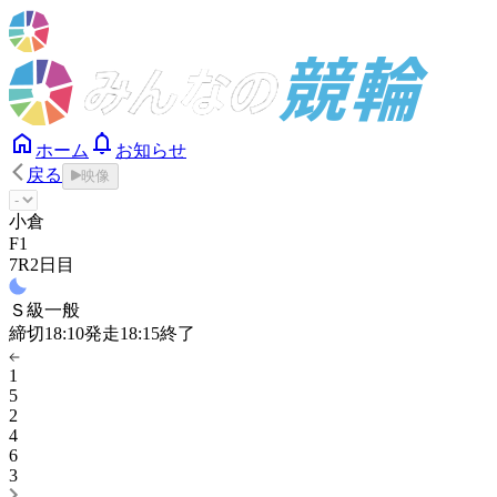
ホーム
お知らせ
戻る
映像
小倉
F1
7
R
2日目
Ｓ級
一般
締切
18:10
発走
18:15
終了
1
5
2
4
6
3