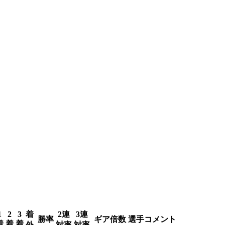
1
2
3
着
2連
3連
勝率
ギア倍数
選手コメント
着
着
着
外
対率
対率