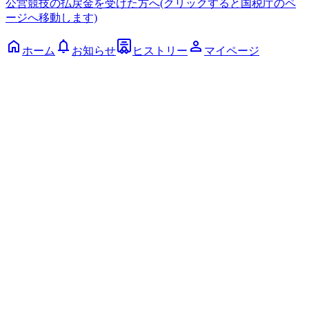
公営競技の払戻金を受けた方へ(クリックすると国税庁のペ
ージへ移動します)
ホーム
お知らせ
ヒストリー
マイページ