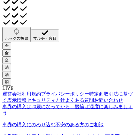
ボックス投票
マルチ・裏目
全
全
全
消
消
消
LIVE
運営会社
利用規約
プライバシーポリシー
特定商取引法に基づ
く表示
情報セキュリティ方針
よくある質問
お問い合わせ
車券の購入は20歳になってから、競輪は適度に楽しみましょ
う
車券の購入にのめり込む不安のある方のご相談