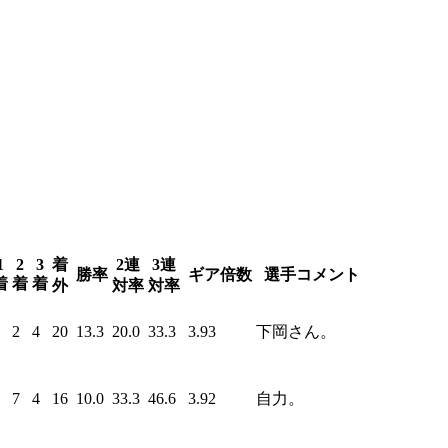
1
2
3
着
2連
3連
勝率
ギア倍数
選手コメント
着
着
着
外
対率
対率
2
4
20
13.3
20.0
33.3
3.93
下岡さん。
7
4
16
10.0
33.3
46.6
3.92
自力。