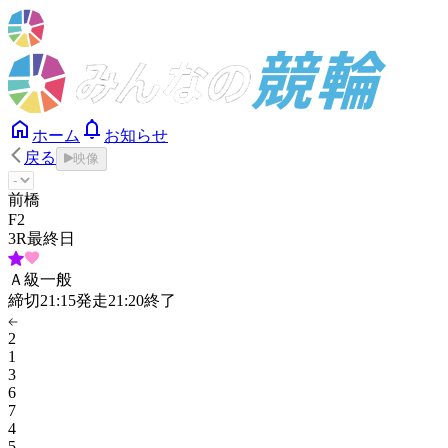
ホーム
お知らせ
戻る
映像
前橋
F2
3
R
最終日
Ａ級
一般
締切
21:15
発走
21:20
終了
2
1
3
6
7
4
5