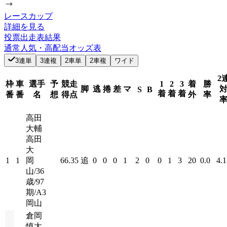
レースカップ
詳細を見る
投票
出走表
結果
通常
人気・高配当
オッズ表
3連単
3連複
2車単
2車複
ワイド
2
枠
車
選手
予
競走
1
2
3
着
勝
脚
逃
捲
差
マ
S
B
着
着
着
番
番
名
想
得点
外
率
高田
大輔
高田
大
1
1
岡
66.35
追
0
0
0
1
2
0
0
1
3
20
0.0
4.1
山
/
36
歳
/
97
期
/
A3
岡山
倉岡
慎太