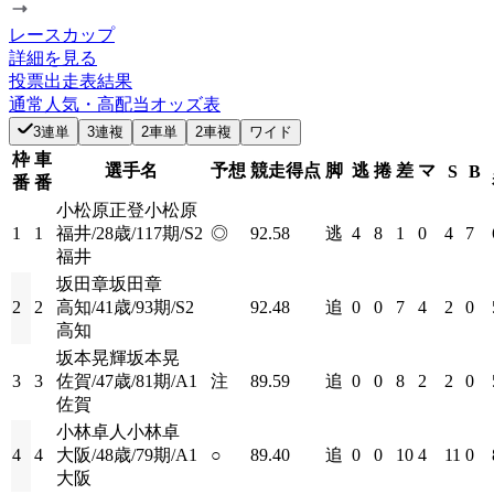
レースカップ
詳細を見る
投票
出走表
結果
通常
人気・高配当
オッズ表
3連単
3連複
2車単
2車複
ワイド
枠
車
選手名
予想
競走得点
脚
逃
捲
差
マ
S
B
番
番
小松原正登
小松原
1
1
福井
/
28歳
/
117期
/
S2
◎
92.58
逃
4
8
1
0
4
7
福井
坂田章
坂田章
2
2
高知
/
41歳
/
93期
/
S2
92.48
追
0
0
7
4
2
0
高知
坂本晃輝
坂本晃
3
3
佐賀
/
47歳
/
81期
/
A1
注
89.59
追
0
0
8
2
2
0
佐賀
小林卓人
小林卓
4
4
大阪
/
48歳
/
79期
/
A1
○
89.40
追
0
0
10
4
11
0
大阪