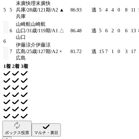
末廣快理
末廣快
5
5
兵庫
/
28歳
/
121期
/
A2
▲
86.93
逃
5
4
4
0
8
11
兵庫
山崎航
山崎航
6
山口
/
31歳
/
119期
/
A1
△
86.48
逃
5
6
2
0
6
13
山口
6
伊藤涼介
伊藤涼
7
広島
/
25歳
/
127期
/
A2
×
81.72
逃
15
7
1
0
3
17
広島
1着
2着
3着
ボックス投票
マルチ・裏目