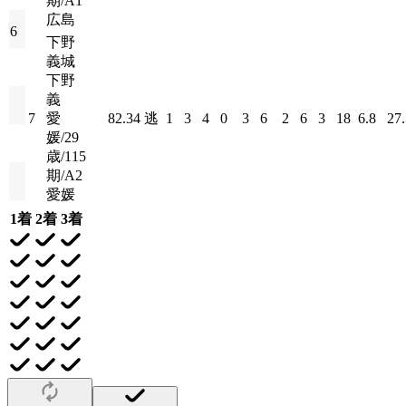
期
/
A1
広島
6
下野
義城
下野
義
7
愛
82.34
逃
1
3
4
0
3
6
2
6
3
18
6.8
27.
媛
/
29
歳
/
115
期
/
A2
愛媛
1着
2着
3着