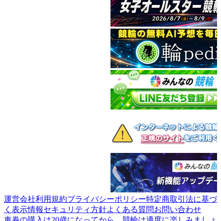
運営会社
利用規約
プライバシーポリシー
特定商取引法に基づ
く表示
情報セキュリティ方針
よくある質問
お問い合わせ
車券の購入は20歳になってから、競輪は適度に楽しみましょ